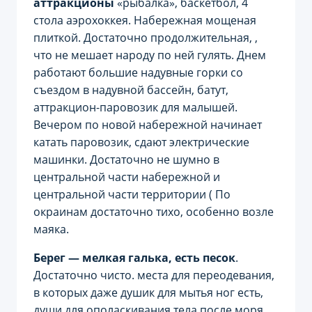
аттракционы
«рыбалка», баскетбол, 4
стола аэрохоккея. Набережная мощеная
плиткой. Достаточно продолжительная, ,
что не мешает народу по ней гулять. Днем
работают большие надувные горки со
съездом в надувной бассейн, батут,
аттракцион-паровозик для малышей.
Вечером по новой набережной начинает
катать паровозик, сдают электрические
машинки.
Достаточно не шумно в
центральной части набережной и
центральной части территории ( По
окраинам достаточно тихо, особенно возле
маяка.
Берег — мелкая галька, есть песок
.
Достаточно чисто. места для переодевания,
в которых даже душик для мытья ног есть,
души для ополаскивания тела после моря,