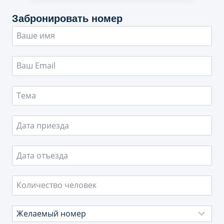
отдыха
Забронировать номер
в
Крыму