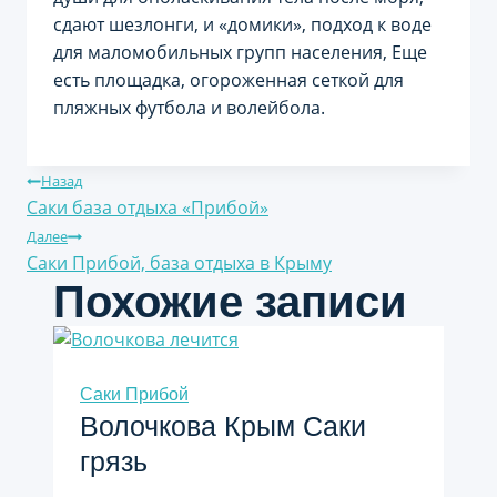
сдают шезлонги, и «домики», подход к воде
для маломобильных групп населения, Еще
есть площадка, огороженная сеткой для
пляжных футбола и волейбола.
Навигация
Назад
Саки база отдыха «Прибой»
по
Далее
Саки Прибой, база отдыха в Крыму
записям
Похожие записи
Саки Прибой
Волочкова Крым Саки
грязь