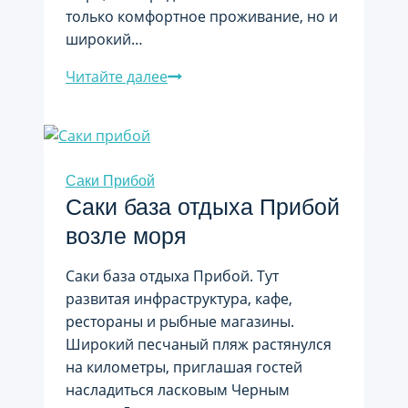
только комфортное проживание, но и
широкий…
База
Читайте далее
отдыха
«Прибой»
Возле
города
Саки Прибой
Саки
Саки база отдыха Прибой
в
возле моря
Крыму
Саки база отдыха Прибой. Тут
развитая инфраструктура, кафе,
рестораны и рыбные магазины.
Широкий песчаный пляж растянулся
на километры, приглашая гостей
насладиться ласковым Черным