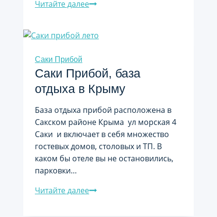
Куда
Читайте далее
поехать
в
Крыму
(БО
Саки Прибой
«Прибой»
Саки Прибой, база
фото)
отдыха в Крыму
База отдыха прибой расположена в
Сакском районе Крыма ул морская 4
Саки и включает в себя множество
гостевых домов, столовых и ТП. В
каком бы отеле вы не остановились,
парковки…
Саки
Читайте далее
Прибой,
база